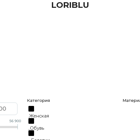
LORIBLU
Категория
Матери
.Женская
Тексти
56 900
..Обувь
Кожа н