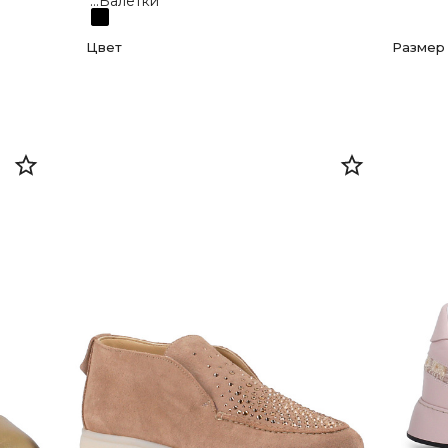
...Балетки
...Босоножки
Цвет
Размер
...Ботинки
Черный
39
...Кеды
Белый
40
...Кроссовки
Коричневый
38
...Полуботинки
Бежевый
37
...Сандалии
Розовый
36
...Туфли
Многоцветный
Оранжевый