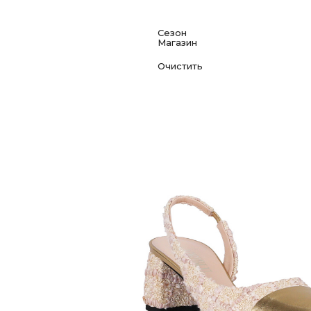
Сезон
Магазин
Деми
I love Italian Shoes, Ленина 21
Зима
Ecco, Ленина 20
Лето