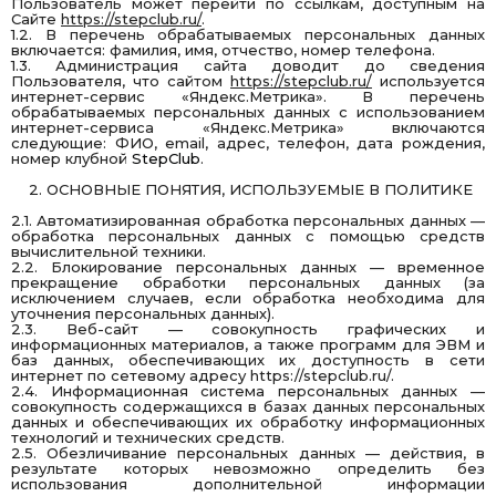
Пользователь может перейти по ссылкам, доступным на
Сайте
https://stepclub.ru/
.
1.2. В перечень обрабатываемых персональных данных
включается: фамилия, имя, отчество, номер телефона.
1.3. Администрация сайта доводит до сведения
Пользователя, что сайтом
https://stepclub.ru/
используется
интернет-сервис «Яндекс.Метрика». В перечень
обрабатываемых персональных данных с использованием
интернет-сервиса «Яндекс.Метрика» включаются
следующие: ФИО, email, адрес, телефон, дата рождения,
номер клубной
StepClub
.
2. ОСНОВНЫЕ ПОНЯТИЯ, ИСПОЛЬЗУЕМЫЕ В ПОЛИТИКЕ
2.1. Автоматизированная обработка персональных данных —
обработка персональных данных с помощью средств
вычислительной техники.
2.2. Блокирование персональных данных — временное
прекращение обработки персональных данных (за
исключением случаев, если обработка необходима для
уточнения персональных данных).
2.3. Веб-сайт — совокупность графических и
информационных материалов, а также программ для ЭВМ и
баз данных, обеспечивающих их доступность в сети
интернет по сетевому адресу
https://stepclub.ru/
.
2.4. Информационная система персональных данных —
совокупность содержащихся в базах данных персональных
данных и обеспечивающих их обработку информационных
технологий и технических средств.
2.5. Обезличивание персональных данных — действия, в
результате которых невозможно определить без
использования дополнительной информации