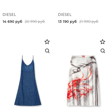
...Футболки
40
...Шорты
DIESEL
DIESEL
43
..Обувь
14 690 руб
20 990 руб
13 190 руб
21 990 руб
29
...Кеды
38
...Кроссовки
XXXL
..Аксессуары
XL
...Головные уборы
44
50
42
33
25