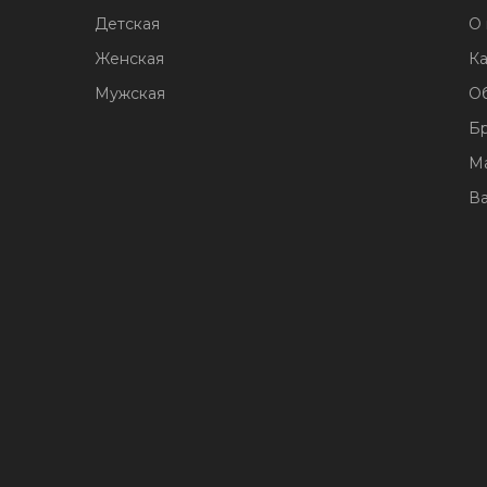
Детская
О 
Женская
Ка
Мужская
О
Б
М
В