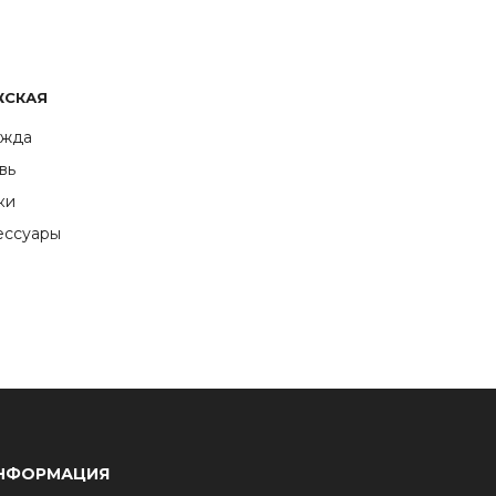
ЖСКАЯ
жда
вь
ки
ессуары
НФОРМАЦИЯ