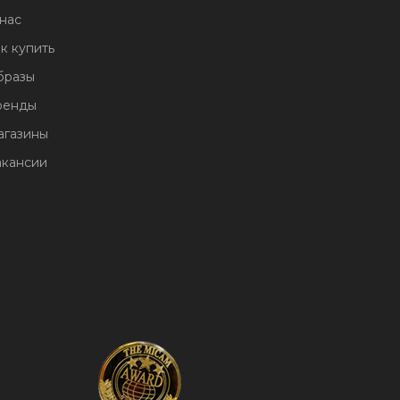
нас
к купить
бразы
ренды
агазины
акансии