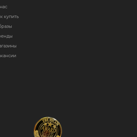
нас
к купить
бразы
ренды
агазины
акансии