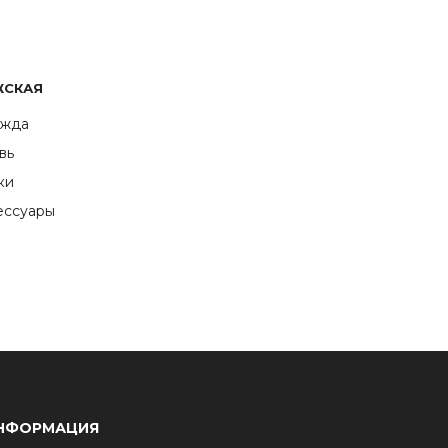
ЖСКАЯ
жда
вь
ки
ессуары
НФОРМАЦИЯ