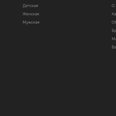
Детская
О 
Женская
Ка
Мужская
О
Б
М
В